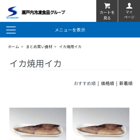
マイ
カートを
ページ
見る
メニューを表示
ホーム
>
まとめ買い食材
>
イカ焼用イカ
イカ焼用イカ
おすすめ順 |
価格順
|
新着順