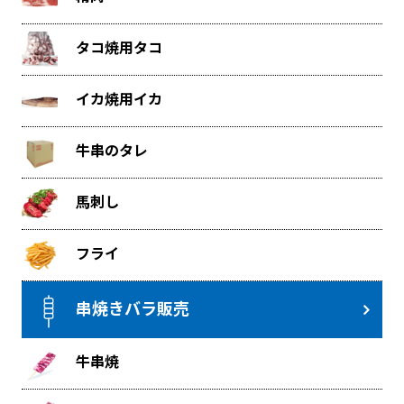
タコ焼用タコ
イカ焼用イカ
牛串のタレ
馬刺し
フライ
串焼きバラ販売
牛串焼