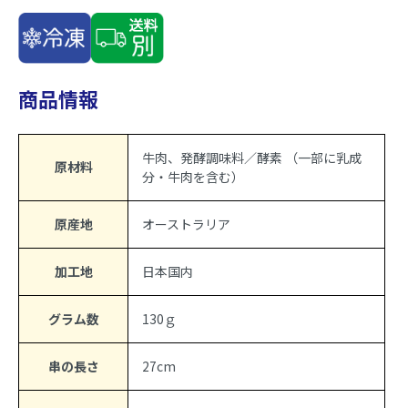
商品情報
牛肉、発酵調味料／酵素 （一部に乳成
原材料
分・牛肉を含む）
原産地
オーストラリア
加工地
日本国内
グラム数
130ｇ
串の長さ
27cm