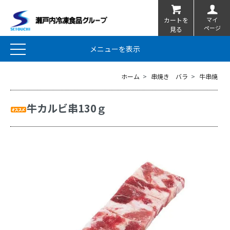
マイ
カートを
ページ
見る
メニューを表示
ホーム
>
串焼き バラ
>
牛串焼
牛カルビ串130ｇ