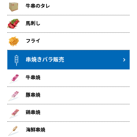
牛串のタレ
馬刺し
フライ
串焼きバラ販売
牛串焼
豚串焼
鶏串焼
海鮮串焼