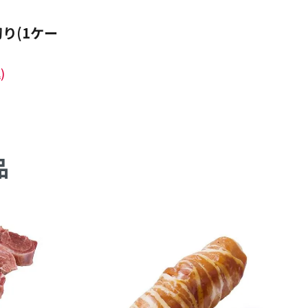
り(1ケー
)
品