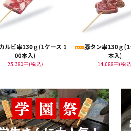
カルビ串130ｇ(1ケース 1
豚タン串130ｇ(1
00本入)
本入)
25,380円(税込)
14,688円(税込