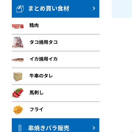
まとめ買い食材
精肉
タコ焼用タコ
イカ焼用イカ
牛串のタレ
馬刺し
フライ
串焼きバラ販売