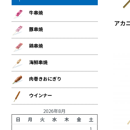
牛串焼
アカニ
豚串焼
鶏串焼
海鮮串焼
肉巻きおにぎり
ウインナー
2026年8月
日
月
火
水
木
金
土
1