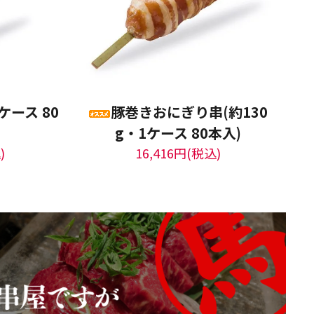
ケース 80
豚巻きおにぎり串(約130
g・1ケース 80本入)
)
16,416円(税込)