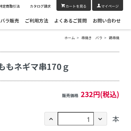
特定商取引法
カタログ請求
カートを見る
マイページ
きバラ販売
ご利用方法
よくあるご質問
お問い合わせ
ホーム
>
串焼き バラ
>
鶏串焼
ももネギマ串170ｇ
232円(税込)
販売価格
本