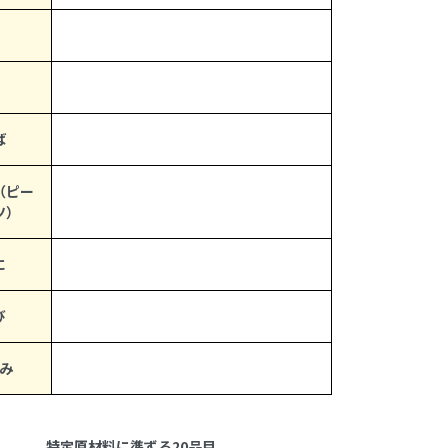
ば
（ピー
ツ）
に
び
み
特定原材料に準ずる20品目