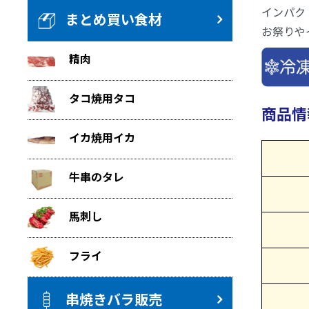
インパク
まとめ買い食材
お祭りや
精肉
タコ焼用タコ
商品情
イカ焼用イカ
牛串のタレ
馬刺し
フライ
串焼きバラ販売