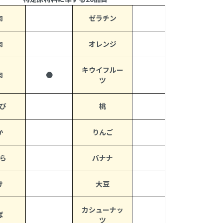
肉
ゼラチン
肉
オレンジ
キウイフルー
肉
●
ツ
び
桃
か
りんご
ら
バナナ
け
大豆
カシューナッ
ば
ツ