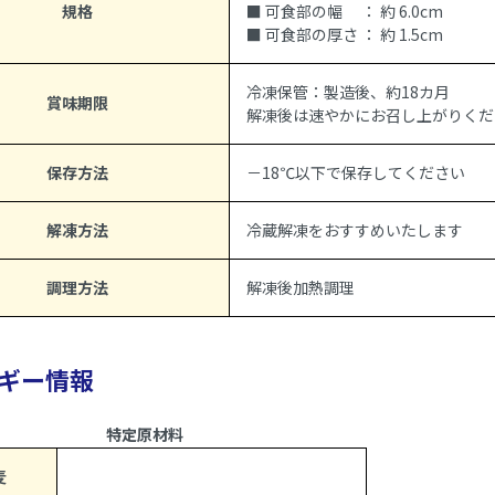
規格
■ 可食部の幅 ： 約 6.0cm
■ 可食部の厚さ ： 約 1.5cm
冷凍保管：製造後、約18カ月
賞味期限
解凍後は速やかにお召し上がりくだ
保存方法
－18℃以下で保存してください
解凍方法
冷蔵解凍をおすすめいたします
調理方法
解凍後加熱調理
ギー情報
特定原材料
麦