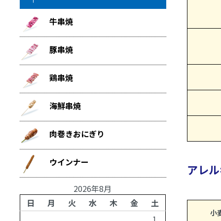
牛串焼
豚串焼
鶏串焼
海鮮串焼
肉巻きおにぎり
ウインナー
アレル
2026年8月
日
月
火
水
木
金
土
小
1