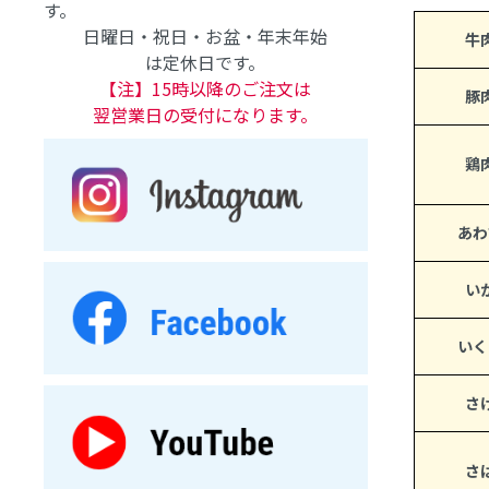
す。
日曜日・祝日・お盆・年末年始
牛
は定休日です。
【注】15時以降のご注文は
豚
翌営業日の受付になります。
鶏
あわ
い
いく
さ
さ