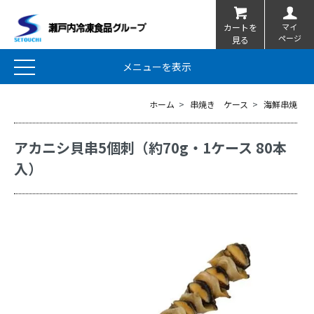
マイ
カートを
ページ
見る
メニューを表示
ホーム
>
串焼き ケース
>
海鮮串焼
アカニシ貝串5個刺（約70g・1ケース 80本
入）